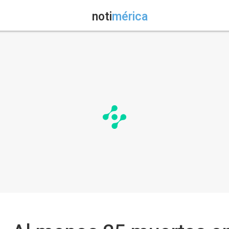
noti
mérica