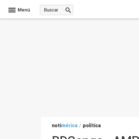
Menú
noti
mérica
/
política