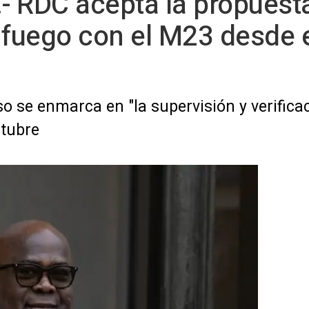
- RDC acepta la propuest
l fuego con el M23 desde 
o se enmarca en "la supervisión y verificac
ctubre