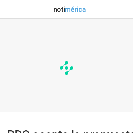
noti
mérica