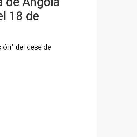
a de Angola
el 18 de
ión" del cese de