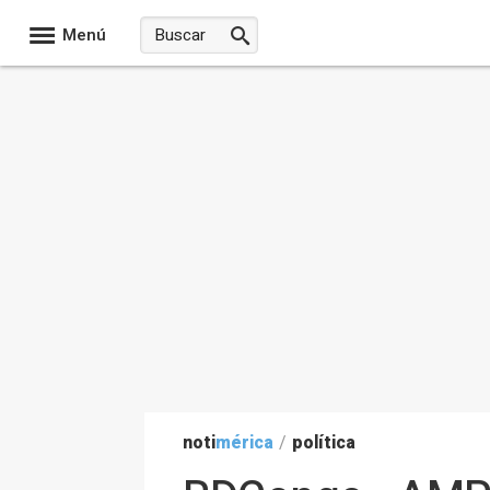
Menú
noti
mérica
/
política