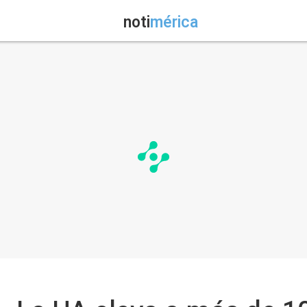
noti
mérica