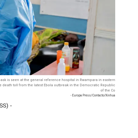
mask is seen at the general reference hospital in Rwampara in eastern
 death toll from the latest Ebola outbreak in the Democratic Republic
of the Co
- Europa Press/Contacto/Xinhua
SS) -