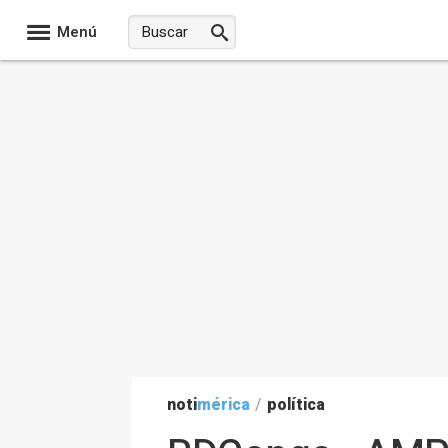
Menú
noti
mérica
/
política