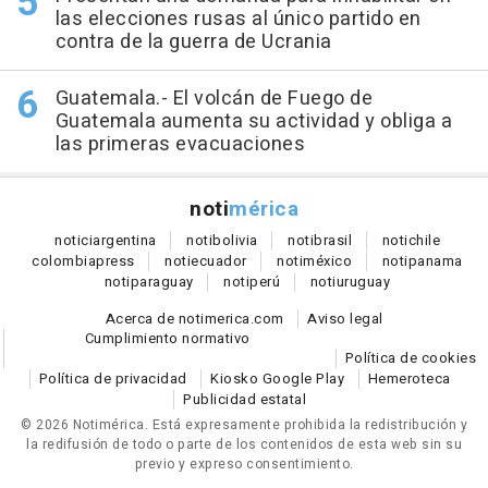
las elecciones rusas al único partido en
contra de la guerra de Ucrania
Guatemala.- El volcán de Fuego de
Guatemala aumenta su actividad y obliga a
las primeras evacuaciones
noti
mérica
notici
argentina
noti
bolivia
noti
brasil
noti
chile
colombia
press
noti
ecuador
noti
méxico
noti
panama
noti
paraguay
noti
perú
noti
uruguay
Acerca de notimerica.com
Aviso legal
Cumplimiento normativo
Política de cookies
Política de privacidad
Kiosko Google Play
Hemeroteca
Publicidad estatal
© 2026 Notimérica.
Está expresamente prohibida la redistribución y
la redifusión de todo o parte de los contenidos de esta web sin su
previo y expreso consentimiento.