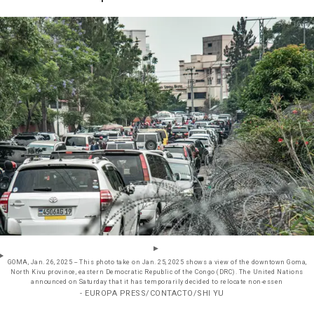
GOMA, Jan. 26, 2025 -- This photo take on Jan. 25, 2025 shows a view of the downtown Goma,
North Kivu province, eastern Democratic Republic of the Congo (DRC). The United Nations
announced on Saturday that it has temporarily decided to relocate non-essen
- EUROPA PRESS/CONTACTO/SHI YU