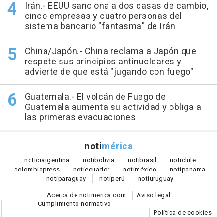
Irán.- EEUU sanciona a dos casas de cambio,
cinco empresas y cuatro personas del
sistema bancario "fantasma" de Irán
China/Japón.- China reclama a Japón que
respete sus principios antinucleares y
advierte de que está "jugando con fuego"
Guatemala.- El volcán de Fuego de
Guatemala aumenta su actividad y obliga a
las primeras evacuaciones
noti
mérica
notici
argentina
noti
bolivia
noti
brasil
noti
chile
colombia
press
noti
ecuador
noti
méxico
noti
panama
noti
paraguay
noti
perú
noti
uruguay
Acerca de notimerica.com
Aviso legal
Cumplimiento normativo
Política de cookies