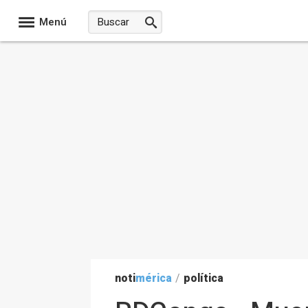
Menú
noti
mérica
/
política