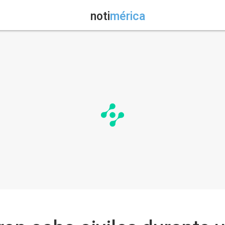
noti
mérica