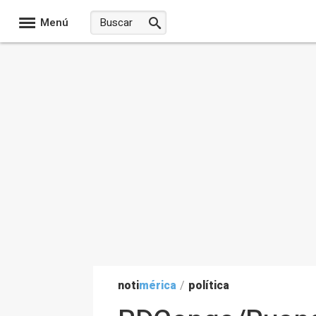
Menú
noti
mérica
/
política