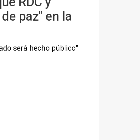
que RDC y
de paz" en la
mado será hecho público"