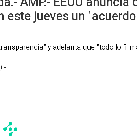
.- AMP.- EEUU anuncia 
 este jueves un "acuerdo 
ransparencia" y adelanta que "todo lo fir
) -