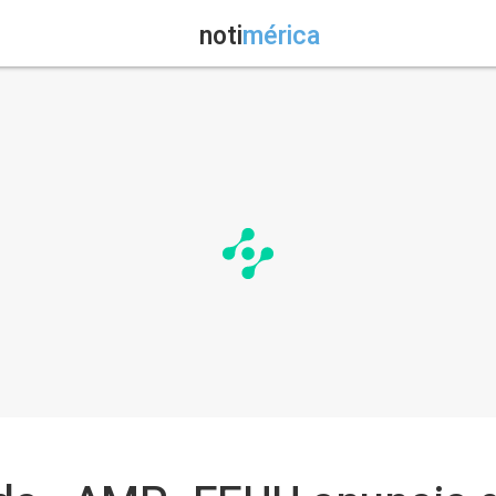
noti
mérica