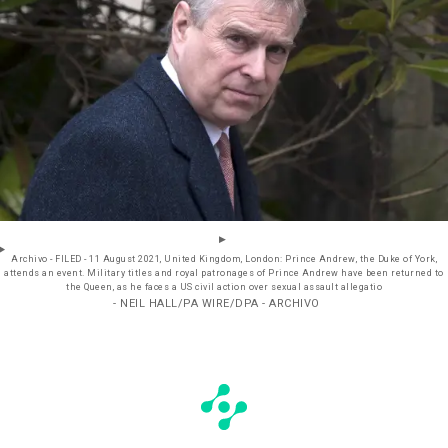
Archivo - FILED - 11 August 2021, United Kingdom, London: Prince Andrew, the Duke of York,
attends an event. Military titles and royal patronages of Prince Andrew have been returned to
the Queen, as he faces a US civil action over sexual assault allegatio
- NEIL HALL/PA WIRE/DPA - ARCHIVO