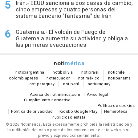
Irán.- EEUU sanciona a dos casas de cambio,
cinco empresas y cuatro personas del
sistema bancario "fantasma" de Irán
Guatemala.- El volcán de Fuego de
Guatemala aumenta su actividad y obliga a
las primeras evacuaciones
noti
mérica
notici
argentina
noti
bolivia
noti
brasil
noti
chile
colombia
press
noti
ecuador
noti
méxico
noti
panama
noti
paraguay
noti
perú
noti
uruguay
Acerca de notimerica.com
Aviso legal
Cumplimiento normativo
Política de cookies
Política de privacidad
Kiosko Google Play
Hemeroteca
Publicidad estatal
© 2026 Notimérica.
Está expresamente prohibida la redistribución y
la redifusión de todo o parte de los contenidos de esta web sin su
previo y expreso consentimiento.