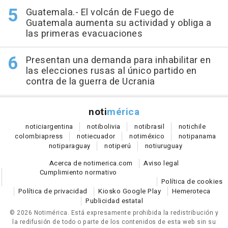
Guatemala.- El volcán de Fuego de
Guatemala aumenta su actividad y obliga a
las primeras evacuaciones
Presentan una demanda para inhabilitar en
las elecciones rusas al único partido en
contra de la guerra de Ucrania
noti
mérica
notici
argentina
noti
bolivia
noti
brasil
noti
chile
colombia
press
noti
ecuador
noti
méxico
noti
panama
noti
paraguay
noti
perú
noti
uruguay
Acerca de notimerica.com
Aviso legal
Cumplimiento normativo
Política de cookies
Política de privacidad
Kiosko Google Play
Hemeroteca
Publicidad estatal
© 2026 Notimérica.
Está expresamente prohibida la redistribución y
la redifusión de todo o parte de los contenidos de esta web sin su