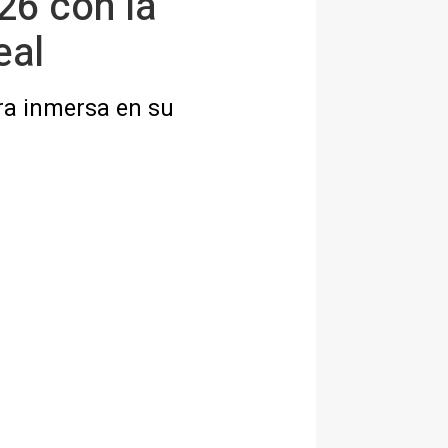
26 con la
eal
ora inmersa en su