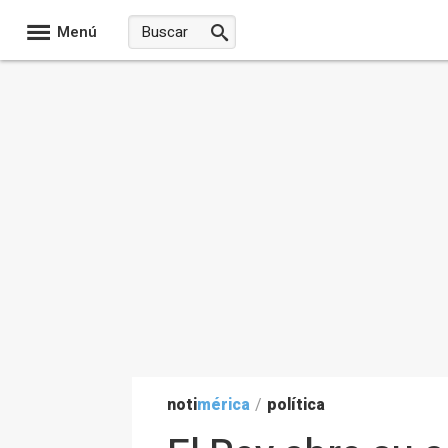
Menú
noti
mérica
/
política