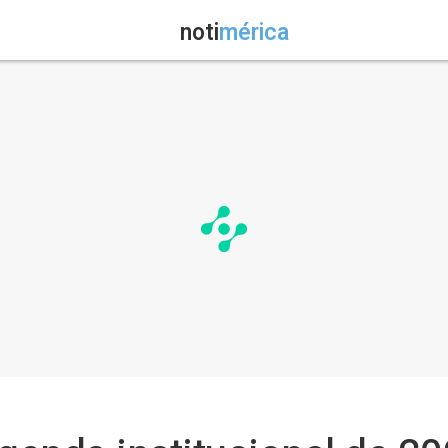
noti
mérica