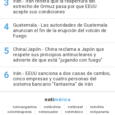
Irán.- Irán reitera que la reapertura del
estrecho de Ormuz pasa por que EEUU
acepte sus condiciones
Guatemala.- Las autoridades de Guatemala
anuncian el fin de la erupción del volcán de
Fuego
China/Japón.- China reclama a Japón que
respete sus principios antinucleares y
advierte de que está "jugando con fuego"
Irán.- EEUU sanciona a dos casas de cambio,
cinco empresas y cuatro personas del
sistema bancario "fantasma" de Irán
noti
mérica
notici
argentina
noti
bolivia
noti
brasil
noti
chile
colombia
press
noti
ecuador
noti
méxico
noti
panama