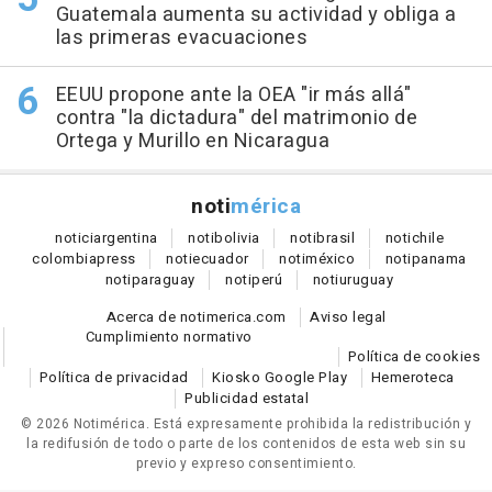
Guatemala aumenta su actividad y obliga a
las primeras evacuaciones
EEUU propone ante la OEA "ir más allá"
contra "la dictadura" del matrimonio de
Ortega y Murillo en Nicaragua
noti
mérica
notici
argentina
noti
bolivia
noti
brasil
noti
chile
colombia
press
noti
ecuador
noti
méxico
noti
panama
noti
paraguay
noti
perú
noti
uruguay
Acerca de notimerica.com
Aviso legal
Cumplimiento normativo
Política de cookies
Política de privacidad
Kiosko Google Play
Hemeroteca
Publicidad estatal
© 2026 Notimérica.
Está expresamente prohibida la redistribución y
la redifusión de todo o parte de los contenidos de esta web sin su
previo y expreso consentimiento.