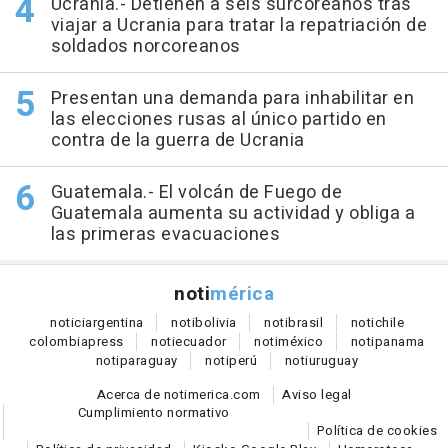
Ucrania.- Detienen a seis surcoreanos tras
viajar a Ucrania para tratar la repatriación de
soldados norcoreanos
Presentan una demanda para inhabilitar en
las elecciones rusas al único partido en
contra de la guerra de Ucrania
Guatemala.- El volcán de Fuego de
Guatemala aumenta su actividad y obliga a
las primeras evacuaciones
noti
mérica
notici
argentina
noti
bolivia
noti
brasil
noti
chile
colombia
press
noti
ecuador
noti
méxico
noti
panama
noti
paraguay
noti
perú
noti
uruguay
Acerca de notimerica.com
Aviso legal
Cumplimiento normativo
Política de cookies