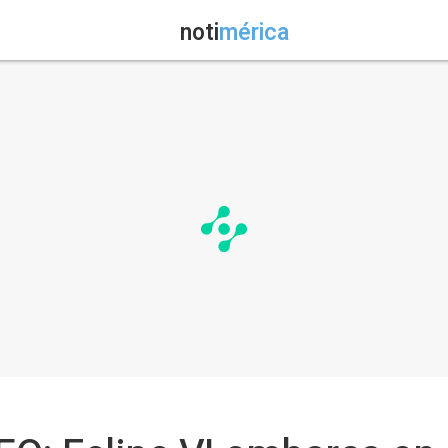
noti
mérica