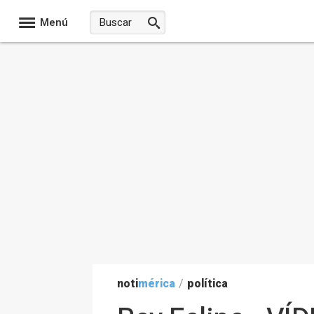
Menú
noti
mérica
/
política