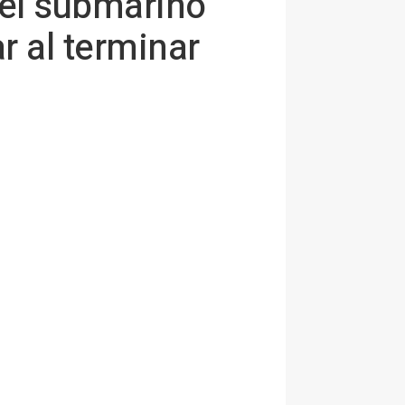
 el submarino
r al terminar