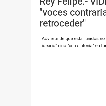
Rey Felipe.- VÍD
"voces contrari
retroceder"
Advierte de que estar unidos no 
ideario" sino "una sintonía" en t