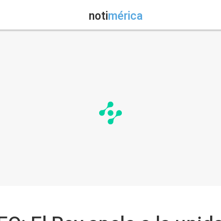
noti
mérica