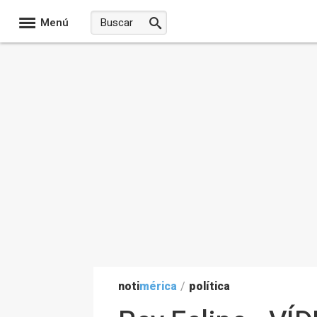
Menú
noti
mérica
/
política