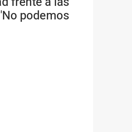
d frente a las
E: "No podemos