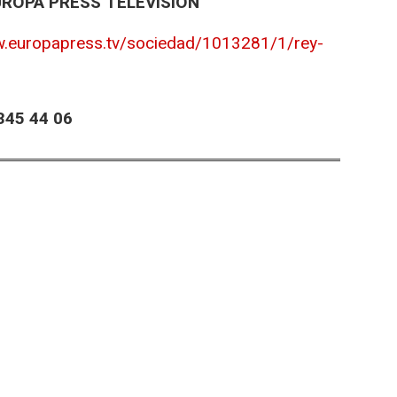
UROPA PRESS TELEVISIÓN
w.europapress.tv/sociedad/1013281/1/rey-
45 44 06