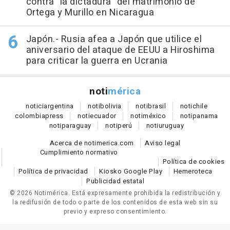
contra "la dictadura" del matrimonio de
Ortega y Murillo en Nicaragua
Japón.- Rusia afea a Japón que utilice el
aniversario del ataque de EEUU a Hiroshima
para criticar la guerra en Ucrania
noti
mérica
notici
argentina
noti
bolivia
noti
brasil
noti
chile
colombia
press
noti
ecuador
noti
méxico
noti
panama
noti
paraguay
noti
perú
noti
uruguay
Acerca de notimerica.com
Aviso legal
Cumplimiento normativo
Política de cookies
Política de privacidad
Kiosko Google Play
Hemeroteca
Publicidad estatal
© 2026 Notimérica.
Está expresamente prohibida la redistribución y
la redifusión de todo o parte de los contenidos de esta web sin su
previo y expreso consentimiento.