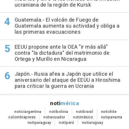
ucraniana de la región de Kursk
Guatemala.- El volcán de Fuego de
Guatemala aumenta su actividad y obliga a
las primeras evacuaciones
EEUU propone ante la OEA "ir más allá"
contra "la dictadura" del matrimonio de
Ortega y Murillo en Nicaragua
Japón.- Rusia afea a Japón que utilice el
aniversario del ataque de EEUU a Hiroshima
para criticar la guerra en Ucrania
noti
mérica
notici
argentina
noti
bolivia
noti
brasil
noti
chile
colombia
press
noti
ecuador
noti
méxico
noti
panama
noti
paraguay
noti
perú
noti
uruguay