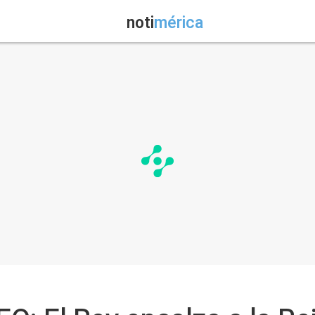
noti
mérica