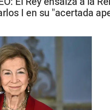
EO: El Rey ensalza a la Re
rlos I en su "acertada ap