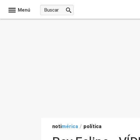
Menú
noti
mérica
/
política