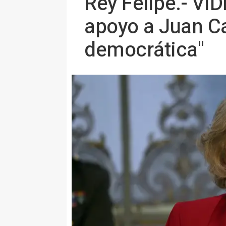
Rey Felipe.- VÍD
apoyo a Juan Ca
democrática"