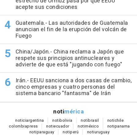
estrecho de Ormuz pasa por que EEUU
acepte sus condiciones
Guatemala.- Las autoridades de Guatemala
anuncian el fin de la erupción del volcán de
Fuego
China/Japón.- China reclama a Japón que
respete sus principios antinucleares y
advierte de que está "jugando con fuego"
Irán.- EEUU sanciona a dos casas de cambio,
cinco empresas y cuatro personas del
sistema bancario "fantasma" de Irán
noti
mérica
notici
argentina
noti
bolivia
noti
brasil
noti
chile
colombia
press
noti
ecuador
noti
méxico
noti
panama
noti
paraguay
noti
perú
noti
uruguay