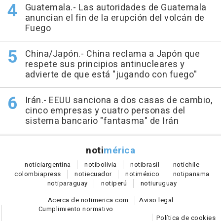
Guatemala.- Las autoridades de Guatemala
anuncian el fin de la erupción del volcán de
Fuego
China/Japón.- China reclama a Japón que
respete sus principios antinucleares y
advierte de que está "jugando con fuego"
Irán.- EEUU sanciona a dos casas de cambio,
cinco empresas y cuatro personas del
sistema bancario "fantasma" de Irán
noti
mérica
notici
argentina
noti
bolivia
noti
brasil
noti
chile
colombia
press
noti
ecuador
noti
méxico
noti
panama
noti
paraguay
noti
perú
noti
uruguay
Acerca de notimerica.com
Aviso legal
Cumplimiento normativo
Política de cookies