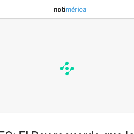
noti
mérica