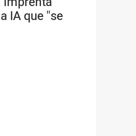
a imprenta
a IA que "se