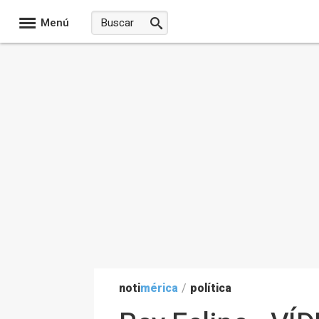
Menú
noti
mérica
/
política