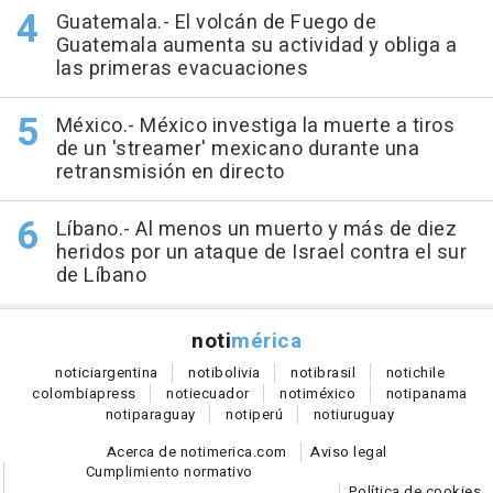
Guatemala.- El volcán de Fuego de
Guatemala aumenta su actividad y obliga a
las primeras evacuaciones
México.- México investiga la muerte a tiros
de un 'streamer' mexicano durante una
retransmisión en directo
Líbano.- Al menos un muerto y más de diez
heridos por un ataque de Israel contra el sur
de Líbano
noti
mérica
notici
argentina
noti
bolivia
noti
brasil
noti
chile
colombia
press
noti
ecuador
noti
méxico
noti
panama
noti
paraguay
noti
perú
noti
uruguay
Acerca de notimerica.com
Aviso legal
Cumplimiento normativo
Política de cookies