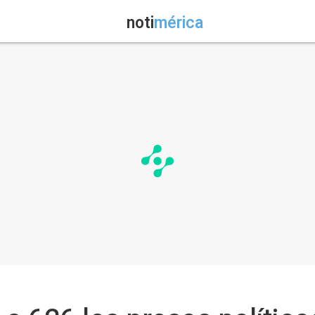
noti
mérica