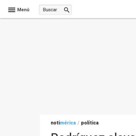
Menú
noti
mérica
/
política