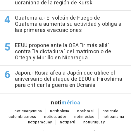
ucraniana de la región de Kursk
Guatemala.- El volcán de Fuego de
Guatemala aumenta su actividad y obliga a
las primeras evacuaciones
EEUU propone ante la OEA "ir más allá"
contra "la dictadura" del matrimonio de
Ortega y Murillo en Nicaragua
Japón.- Rusia afea a Japón que utilice el
aniversario del ataque de EEUU a Hiroshima
para criticar la guerra en Ucrania
noti
mérica
notici
argentina
noti
bolivia
noti
brasil
noti
chile
colombia
press
noti
ecuador
noti
méxico
noti
panama
noti
paraguay
noti
perú
noti
uruguay