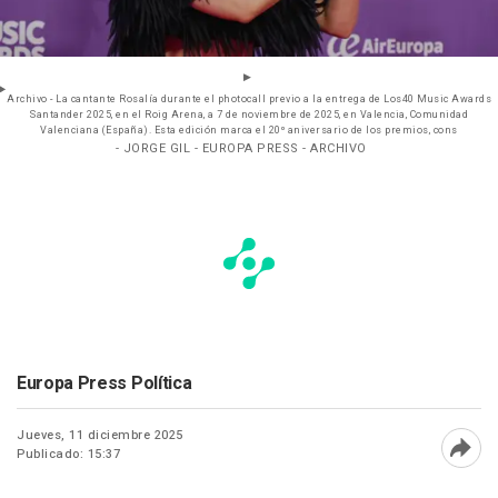
Archivo - La cantante Rosalía durante el photocall previo a la entrega de Los40 Music Awards
Santander 2025, en el Roig Arena, a 7 de noviembre de 2025, en Valencia, Comunidad
Valenciana (España). Esta edición marca el 20º aniversario de los premios, cons
- JORGE GIL - EUROPA PRESS - ARCHIVO
Europa Press Política
Jueves, 11 diciembre 2025
Publicado: 15:37
Abri