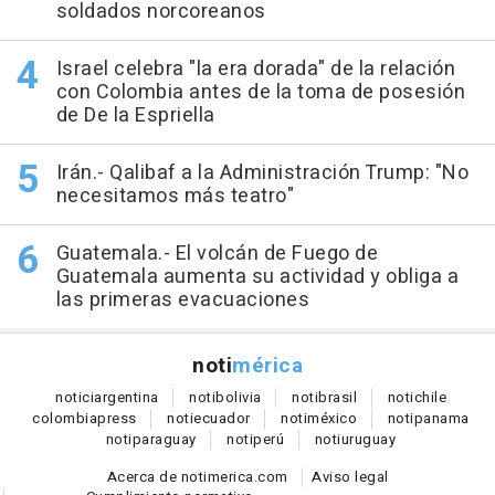
soldados norcoreanos
Israel celebra "la era dorada" de la relación
con Colombia antes de la toma de posesión
de De la Espriella
Irán.- Qalibaf a la Administración Trump: "No
necesitamos más teatro"
Guatemala.- El volcán de Fuego de
Guatemala aumenta su actividad y obliga a
las primeras evacuaciones
noti
mérica
notici
argentina
noti
bolivia
noti
brasil
noti
chile
colombia
press
noti
ecuador
noti
méxico
noti
panama
noti
paraguay
noti
perú
noti
uruguay
Acerca de notimerica.com
Aviso legal