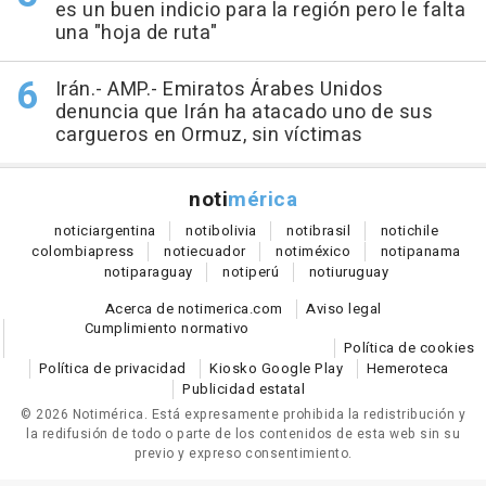
es un buen indicio para la región pero le falta
una "hoja de ruta"
Irán.- AMP.- Emiratos Árabes Unidos
denuncia que Irán ha atacado uno de sus
cargueros en Ormuz, sin víctimas
noti
mérica
notici
argentina
noti
bolivia
noti
brasil
noti
chile
colombia
press
noti
ecuador
noti
méxico
noti
panama
noti
paraguay
noti
perú
noti
uruguay
Acerca de notimerica.com
Aviso legal
Cumplimiento normativo
Política de cookies
Política de privacidad
Kiosko Google Play
Hemeroteca
Publicidad estatal
© 2026 Notimérica.
Está expresamente prohibida la redistribución y
la redifusión de todo o parte de los contenidos de esta web sin su
previo y expreso consentimiento.