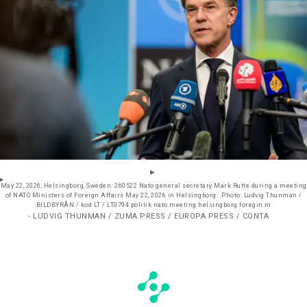
May 22, 2026, Helsingborg, Sweden: 260522 Nato general secretary Mark Rutte during a meeting
of NATO Ministers of Foreign Affairs May 22, 2026 in Helsingborg. .Photo: Ludvig Thunman /
BILDBYRÃN / kod LT / LT0794.politik nato meeting helsingborg foregin m
- LUDVIG THUNMAN / ZUMA PRESS / EUROPA PRESS / CONTA