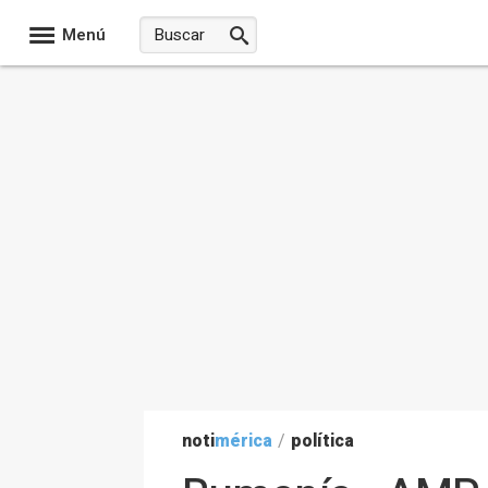
Menú
noti
mérica
/
política