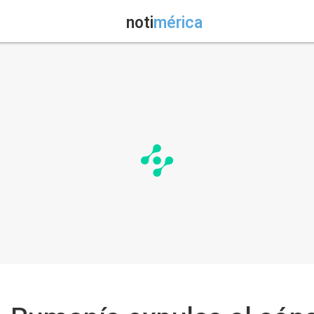
noti
mérica