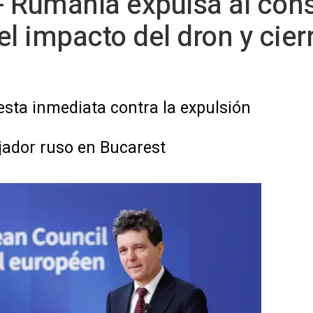
 Rumanía expulsa al cóns
l impacto del dron y cier
ta inmediata contra la expulsión
ador ruso en Bucarest