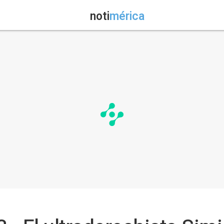
noti
mérica