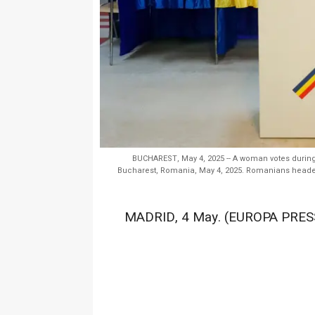
BUCHAREST, May 4, 2025 -- A woman votes during th
Bucharest, Romania, May 4, 2025. Romanians headed t
MADRID, 4 May. (EUROPA PRESS