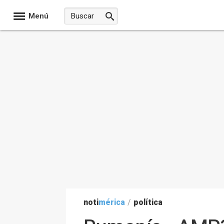
Menú
noti
mérica
/
política