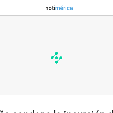
noti
mérica