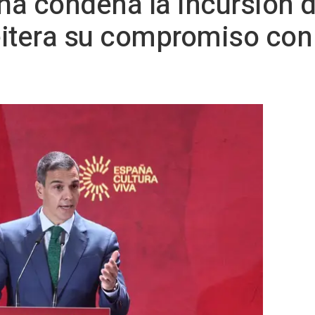
a condena la incursión d
itera su compromiso con 