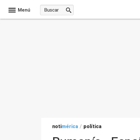
Menú
noti
mérica
/
política