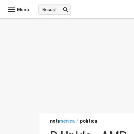
Menú
noti
mérica
/
política