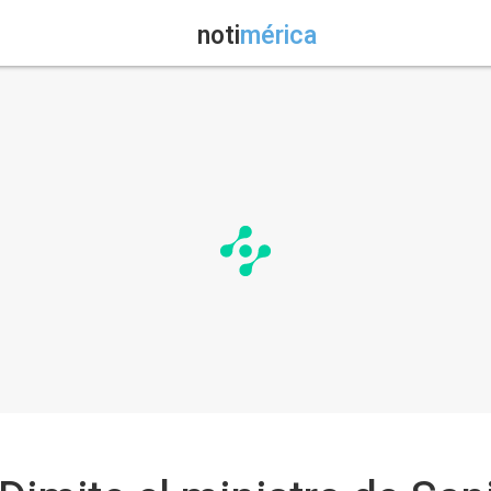
noti
mérica