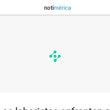
noti
mérica