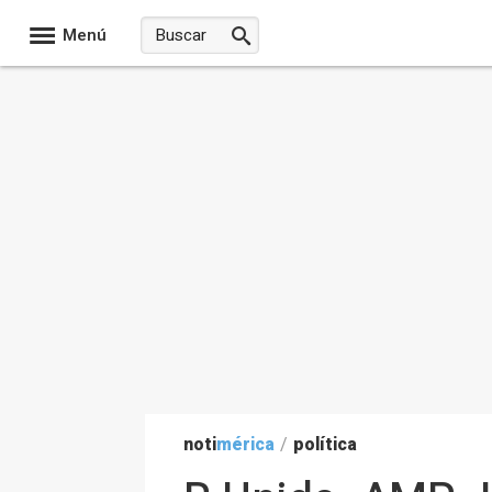
Menú
noti
mérica
/
política