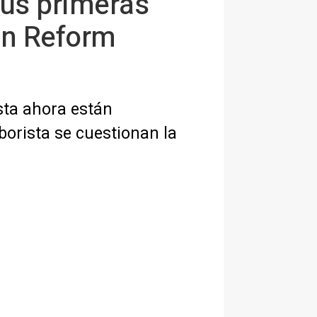
sus primeras
on Reform
sta ahora están
orista se cuestionan la