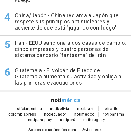
Fuego
China/Japón.- China reclama a Japón que
respete sus principios antinucleares y
advierte de que está "jugando con fuego"
Irán.- EEUU sanciona a dos casas de cambio,
cinco empresas y cuatro personas del
sistema bancario "fantasma" de Irán
Guatemala.- El volcán de Fuego de
Guatemala aumenta su actividad y obliga a
las primeras evacuaciones
noti
mérica
notici
argentina
noti
bolivia
noti
brasil
noti
chile
colombia
press
noti
ecuador
noti
méxico
noti
panama
noti
paraguay
noti
perú
noti
uruguay
Acerca de notimerica.com
Aviso legal