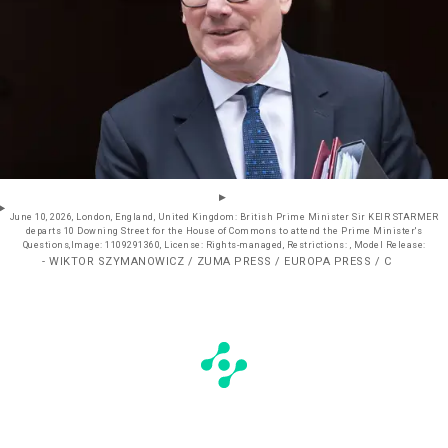
June 10, 2026, London, England, United Kingdom: British Prime Minister Sir KEIR STARMER
departs 10 Downing Street for the House of Commons to attend the Prime Minister's
Questions,Image: 1109291360, License: Rights-managed, Restrictions: , Model Release:
- WIKTOR SZYMANOWICZ / ZUMA PRESS / EUROPA PRESS / C