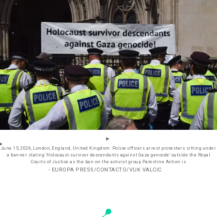
June 15, 2026, London, England, United Kingdom: Police officers arrest protesters sitting under
a banner stating 'Holocaust survivor descendants against Gaza genocde' outside the Royal
Courts of Justice as the ban on the activist group Palestine Action is
- EUROPA PRESS/CONTACTO/VUK VALCIC