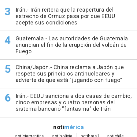
Irán.- Irán reitera que la reapertura del
estrecho de Ormuz pasa por que EEUU
acepte sus condiciones
Guatemala.- Las autoridades de Guatemala
anuncian el fin de la erupción del volcán de
Fuego
China/Japón.- China reclama a Japón que
respete sus principios antinucleares y
advierte de que está "jugando con fuego"
Irán.- EEUU sanciona a dos casas de cambio,
cinco empresas y cuatro personas del
sistema bancario "fantasma" de Irán
noti
mérica
notici
argentina
noti
bolivia
noti
brasil
noti
chile