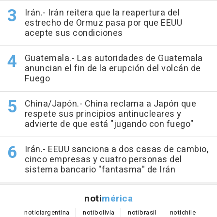
Irán.- Irán reitera que la reapertura del
estrecho de Ormuz pasa por que EEUU
acepte sus condiciones
Guatemala.- Las autoridades de Guatemala
anuncian el fin de la erupción del volcán de
Fuego
China/Japón.- China reclama a Japón que
respete sus principios antinucleares y
advierte de que está "jugando con fuego"
Irán.- EEUU sanciona a dos casas de cambio,
cinco empresas y cuatro personas del
sistema bancario "fantasma" de Irán
noti
mérica
notici
argentina
noti
bolivia
noti
brasil
noti
chile