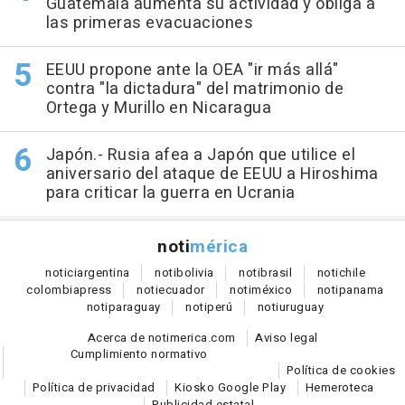
Guatemala aumenta su actividad y obliga a
las primeras evacuaciones
EEUU propone ante la OEA "ir más allá"
contra "la dictadura" del matrimonio de
Ortega y Murillo en Nicaragua
Japón.- Rusia afea a Japón que utilice el
aniversario del ataque de EEUU a Hiroshima
para criticar la guerra en Ucrania
noti
mérica
notici
argentina
noti
bolivia
noti
brasil
noti
chile
colombia
press
noti
ecuador
noti
méxico
noti
panama
noti
paraguay
noti
perú
noti
uruguay
Acerca de notimerica.com
Aviso legal
Cumplimiento normativo
Política de cookies
Política de privacidad
Kiosko Google Play
Hemeroteca
Publicidad estatal