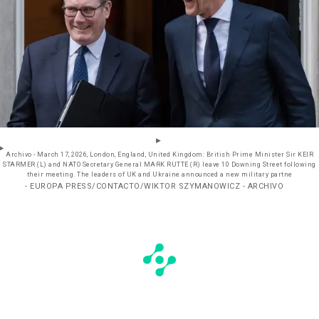
Archivo - March 17, 2026, London, England, United Kingdom: British Prime Minister Sir KEIR
STARMER (L) and NATO Secretary General MARK RUTTE (R) leave 10 Downing Street following
their meeting. The leaders of UK and Ukraine announced a new military partne
- EUROPA PRESS/CONTACTO/WIKTOR SZYMANOWICZ - ARCHIVO