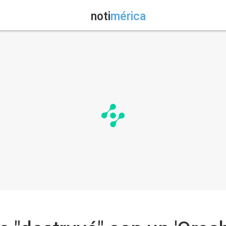
noti
mérica