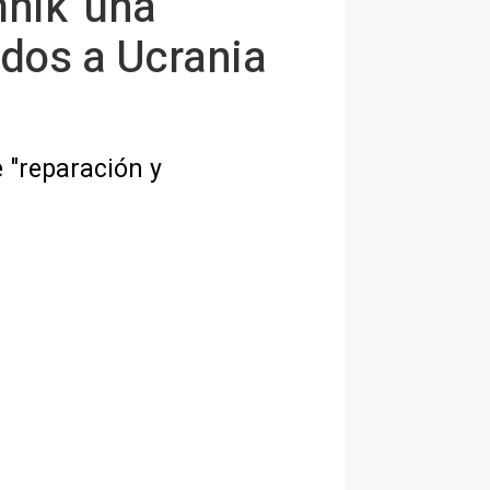
hnik' una
ados a Ucrania
 "reparación y