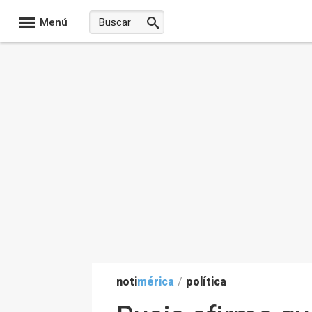
Menú
noti
mérica
/
política