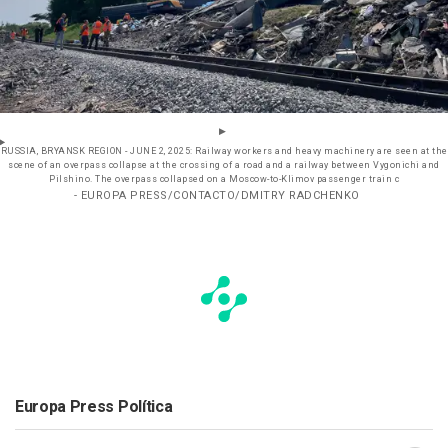
RUSSIA, BRYANSK REGION - JUNE 2, 2025: Railway workers and heavy machinery are seen at the
scene of an overpass collapse at the crossing of a road and a railway between Vygonichi and
Pilshino. The overpass collapsed on a Moscow-to-Klimov passenger train c
- EUROPA PRESS/CONTACTO/DMITRY RADCHENKO
Europa Press Política