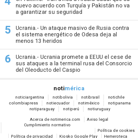
nuevo acuerdo con Turquía y Pakistán no va
a garantizar su seguridad
Ucrania.- Un ataque masivo de Rusia contra
el sistema energético de Odesa deja al
menos 13 heridos
Ucrania.- Ucrania promete a EEUU el cese de
sus ataques a la terminal rusa del Consorcio
del Oleoducto del Caspio
noti
mérica
notici
argentina
noti
bolivia
noti
brasil
noti
chile
colombia
press
noti
ecuador
noti
méxico
noti
panama
noti
paraguay
noti
perú
noti
uruguay
Acerca de notimerica.com
Aviso legal
Cumplimiento normativo
Política de cookies
Política de privacidad
Kiosko Google Play
Hemeroteca