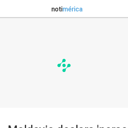
noti
mérica