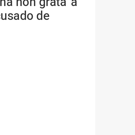
na non grata' a
cusado de