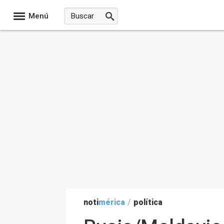
Menú
noti
mérica
/
política