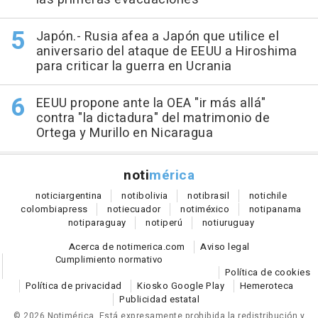
Japón.- Rusia afea a Japón que utilice el
aniversario del ataque de EEUU a Hiroshima
para criticar la guerra en Ucrania
EEUU propone ante la OEA "ir más allá"
contra "la dictadura" del matrimonio de
Ortega y Murillo en Nicaragua
noti
mérica
notici
argentina
noti
bolivia
noti
brasil
noti
chile
colombia
press
noti
ecuador
noti
méxico
noti
panama
noti
paraguay
noti
perú
noti
uruguay
Acerca de notimerica.com
Aviso legal
Cumplimiento normativo
Política de cookies
Política de privacidad
Kiosko Google Play
Hemeroteca
Publicidad estatal
© 2026 Notimérica.
Está expresamente prohibida la redistribución y