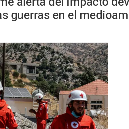
rme alerta del impacto de
las guerras en el medioamb