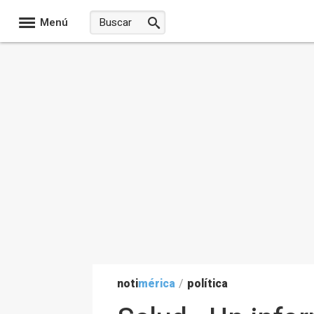
Menú
noti
mérica
/
política