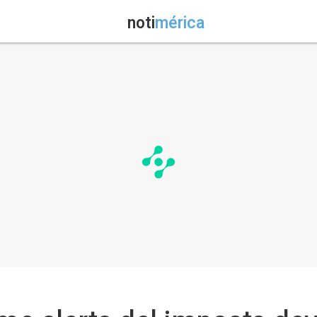
noti
mérica