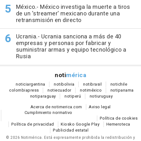
México.- México investiga la muerte a tiros
de un 'streamer' mexicano durante una
retransmisión en directo
Ucrania.- Ucrania sanciona a más de 40
empresas y personas por fabricar y
suministrar armas y equipo tecnológico a
Rusia
noti
mérica
notici
argentina
noti
bolivia
noti
brasil
noti
chile
colombia
press
noti
ecuador
noti
méxico
noti
panama
noti
paraguay
noti
perú
noti
uruguay
Acerca de notimerica.com
Aviso legal
Cumplimiento normativo
Política de cookies
Política de privacidad
Kiosko Google Play
Hemeroteca
Publicidad estatal
© 2026 Notimérica.
Está expresamente prohibida la redistribución y