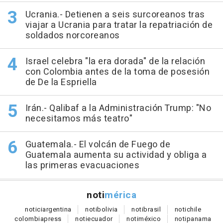
Ucrania.- Detienen a seis surcoreanos tras
viajar a Ucrania para tratar la repatriación de
soldados norcoreanos
Israel celebra "la era dorada" de la relación
con Colombia antes de la toma de posesión
de De la Espriella
Irán.- Qalibaf a la Administración Trump: "No
necesitamos más teatro"
Guatemala.- El volcán de Fuego de
Guatemala aumenta su actividad y obliga a
las primeras evacuaciones
noti
mérica
notici
argentina
noti
bolivia
noti
brasil
noti
chile
colombia
press
noti
ecuador
noti
méxico
noti
panama