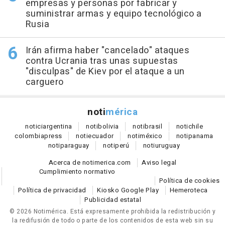
empresas y personas por fabricar y
suministrar armas y equipo tecnológico a
Rusia
Irán afirma haber "cancelado" ataques
contra Ucrania tras unas supuestas
"disculpas" de Kiev por el ataque a un
carguero
noti
mérica
notici
argentina
noti
bolivia
noti
brasil
noti
chile
colombia
press
noti
ecuador
noti
méxico
noti
panama
noti
paraguay
noti
perú
noti
uruguay
Acerca de notimerica.com
Aviso legal
Cumplimiento normativo
Política de cookies
Política de privacidad
Kiosko Google Play
Hemeroteca
Publicidad estatal
© 2026 Notimérica.
Está expresamente prohibida la redistribución y
la redifusión de todo o parte de los contenidos de esta web sin su