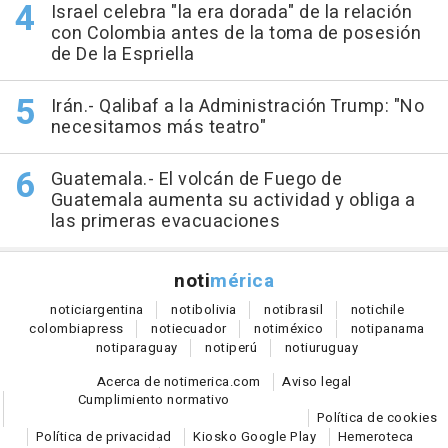
Israel celebra "la era dorada" de la relación
con Colombia antes de la toma de posesión
de De la Espriella
Irán.- Qalibaf a la Administración Trump: "No
necesitamos más teatro"
Guatemala.- El volcán de Fuego de
Guatemala aumenta su actividad y obliga a
las primeras evacuaciones
noti
mérica
notici
argentina
noti
bolivia
noti
brasil
noti
chile
colombia
press
noti
ecuador
noti
méxico
noti
panama
noti
paraguay
noti
perú
noti
uruguay
Acerca de notimerica.com
Aviso legal
Cumplimiento normativo
Política de cookies
Política de privacidad
Kiosko Google Play
Hemeroteca