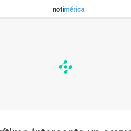
noti
mérica