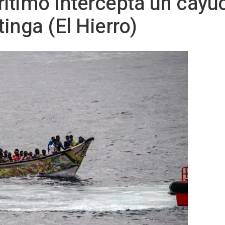
timo intercepta un cayuc
tinga (El Hierro)