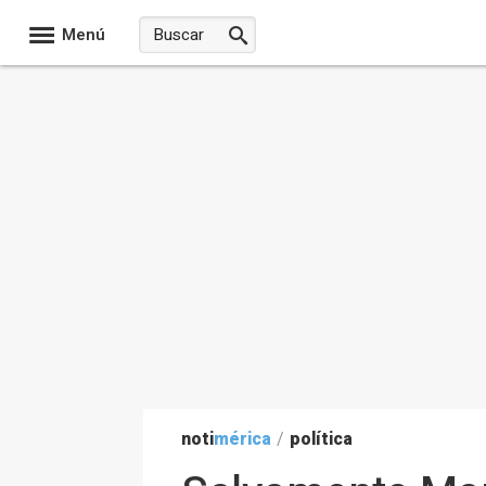
Menú
noti
mérica
/
política