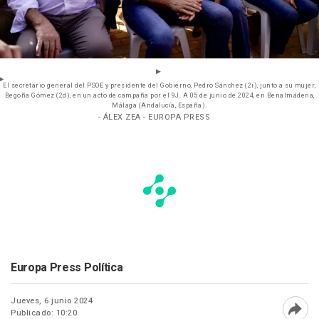
El secretario general del PSOE y presidente del Gobierno, Pedro Sánchez (2i), junto a su mujer,
Begoña Gómez (2d), en un acto de campaña por el 9J. A 05 de junio de 2024, en Benalmádena,
Málaga (Andalucía, España).
- ÁLEX ZEA - EUROPA PRESS
Europa Press Política
Jueves, 6 junio 2024
Publicado: 10:20
Abri