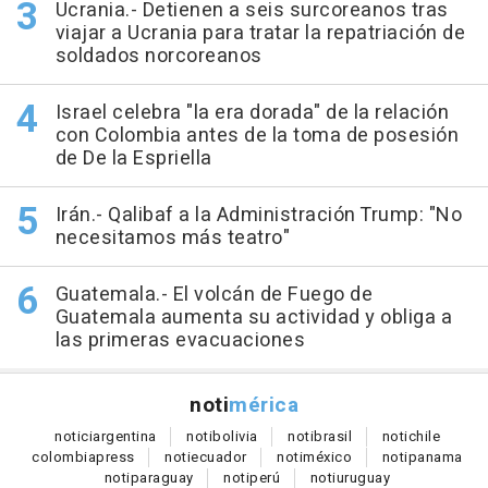
Ucrania.- Detienen a seis surcoreanos tras
viajar a Ucrania para tratar la repatriación de
soldados norcoreanos
Israel celebra "la era dorada" de la relación
con Colombia antes de la toma de posesión
de De la Espriella
Irán.- Qalibaf a la Administración Trump: "No
necesitamos más teatro"
Guatemala.- El volcán de Fuego de
Guatemala aumenta su actividad y obliga a
las primeras evacuaciones
noti
mérica
notici
argentina
noti
bolivia
noti
brasil
noti
chile
colombia
press
noti
ecuador
noti
méxico
noti
panama
noti
paraguay
noti
perú
noti
uruguay