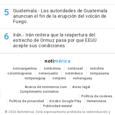
Guatemala.- Las autoridades de Guatemala
anuncian el fin de la erupción del volcán de
Fuego
Irán.- Irán reitera que la reapertura del
estrecho de Ormuz pasa por que EEUU
acepte sus condiciones
noti
mérica
notici
argentina
noti
bolivia
noti
brasil
noti
chile
colombia
press
noti
ecuador
noti
méxico
noti
panama
noti
paraguay
noti
perú
noti
uruguay
Acerca de notimerica.com
Aviso legal
Cumplimiento normativo
Política de cookies
Política de privacidad
Kiosko Google Play
Hemeroteca
Publicidad estatal
© 2026 Notimérica.
Está expresamente prohibida la redistribución y